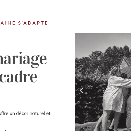
LAINE S’ADAPTE
mariage
 cadre
fre un décor naturel et