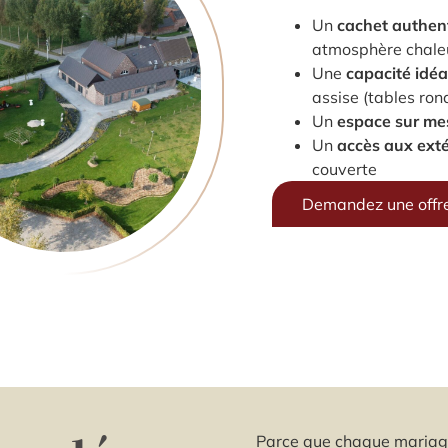
Un
cachet authen
atmosphère chale
Une
capacité idéa
assise (tables ron
Un
espace sur me
Un
accès aux exté
couverte
Demandez une offre
Parce que chaque mariag