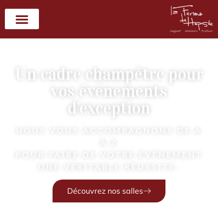
Un cadre champêtre pour
vos événements
d'exception
NOUS VOUS ACCOMPAGNONS DE A
À Z
POUR FAIRE DE VOTRE ÉVÉNEMENT
UNE VÉRITABLE RÉUSSITE.
Découvrez nos salles